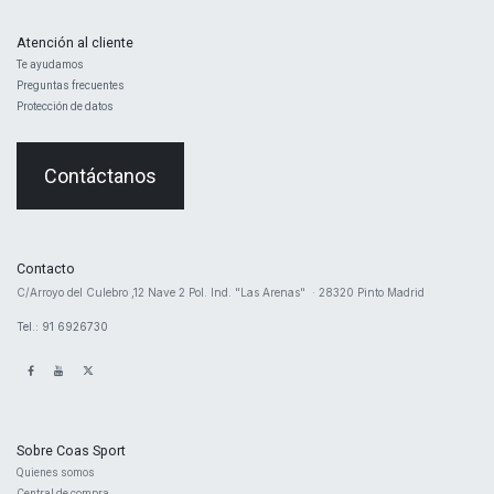
Atención al cliente
Te ayudamos
Preguntas frecuentes
Protección de datos
Contáctanos
Contacto
​C/Arroyo del Culebro ,12 Nave 2 ​Pol. Ind. "Las Arenas" · 28320 Pinto Madrid
Tel.: 91 6926730
Sobre Coas Sport
Quienes ​somos
Central d
e compra