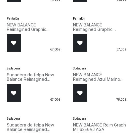
Pantalón
Pantalón
NEW BALANCE
NEW BALANCE
Reimagined Graphic
Reimagined Graphic
MB62S1NT DNT Azul
MB62S1NT AGA
Marino
67,00
€
67,00
€
Sudadera
Sudadera
Sudadera de felpa New
NEW BALANCE
Balance Reimagined
Reimagined Azul Marino
MT62B85K DNT
MT62E6VJ DNT
67,00
€
78,00
€
Sudadera
Sudadera
Sudadera de felpa New
NEW BALANCE Reim Graph
Balance Reimagined
MT62E6VJ AGA