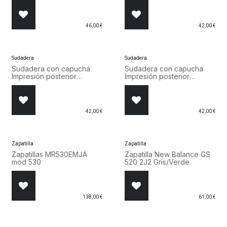
221790 NOXM
46,00
€
42,00
€
Sudadera
Sudadera
Sudadera con capucha
Sudadera con capucha
Impresión posterior
Impresión posterior
12283054 Negro
12283054 BG
42,00
€
42,00
€
Zapatilla
Zapatilla
Zapatillas MR530EMJA
Zapatilla New Balance GS
mod 530
520 2J2 Gris/Verde
138,00
€
61,00
€