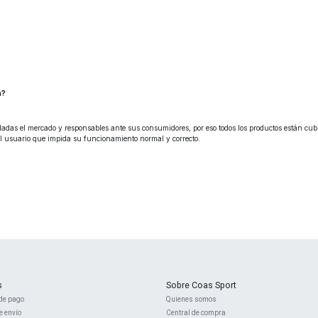
n?
das el mercado y responsables ante sus consumidores, por eso todos los productos están cubie
el usuario que impida su funcionamiento normal y correcto.
s
Sobre Coas Sport
de pago
Quienes ​somos
e envío
Central d
e compra