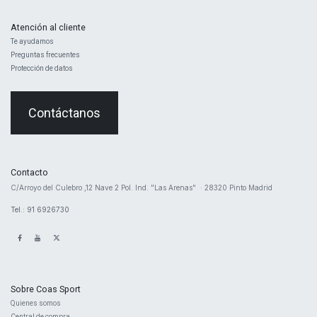
Atención al cliente
Te ayudamos
Preguntas frecuentes
Protección de datos
Contáctanos
Contacto
​C/Arroyo del Culebro ,12 Nave 2 ​Pol. Ind. "Las Arenas" · 28320 Pinto Madrid
Tel.: 91 6926730
Sobre Coas Sport
Quienes ​somos
Central d
e compra