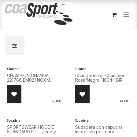
Ir al contenido
Chandal
Chandal
CHAMPION CHANDAL
Chandal mujer Champion
221786 EM021 NOXM
Rosa/Negro 118944 BIR
ALGODÓN GRIS
VIGORÉ/NEGRO UNISEX
60,00
€
64,00
€
Sudadera
Sudadera
SPORTSWEAR HOODIE
Sudadera con capucha
STANDARD FIT - Jersey
Impresión posterior
con capucha - grey
12283054 Marino