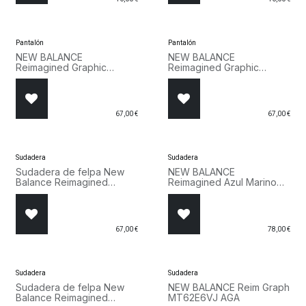
Pantalón
Pantalón
NEW BALANCE
NEW BALANCE
Reimagined Graphic
Reimagined Graphic
MB62S1NT DNT Azul
MB62S1NT AGA
Marino
67,00
€
67,00
€
Sudadera
Sudadera
Sudadera de felpa New
NEW BALANCE
Balance Reimagined
Reimagined Azul Marino
MT62B85K DNT
MT62E6VJ DNT
67,00
€
78,00
€
Sudadera
Sudadera
Sudadera de felpa New
NEW BALANCE Reim Graph
Balance Reimagined
MT62E6VJ AGA