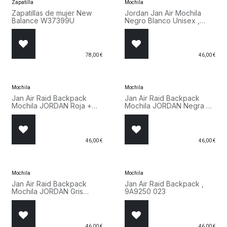
Zapatilla
Mochila
Zapatillas de mujer New
Jordan Jan Air Mochila
Balance W37399U
Negro Blanco Unisex ,
9A9250 F66
78,00
€
46,00
€
Mochila
Mochila
Jan Air Raid Backpack
Jan Air Raid Backpack
Mochila JORDAN Roja +
Mochila JORDAN Negra +
Estuche, 9A9250 R78
Estuche, 9A9250 KR5
46,00
€
46,00
€
Mochila
Mochila
Jan Air Raid Backpack
Jan Air Raid Backpack ,
Mochila JORDAN Gris
9A9250 023
Negra + Estuche, 9A9250
G3A
46,00
€
46,00
€