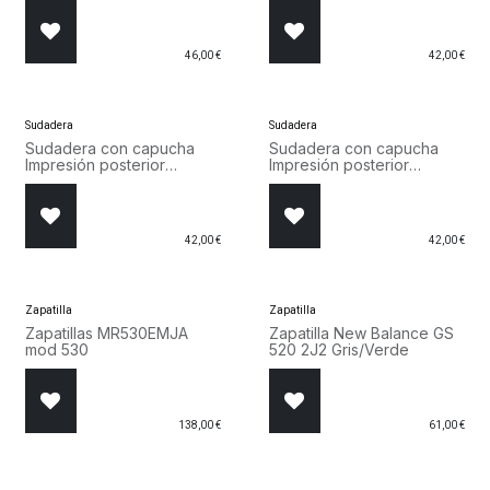
221790 NOXM
46,00
€
42,00
€
Sudadera
Sudadera
Sudadera con capucha
Sudadera con capucha
Impresión posterior
Impresión posterior
12283054 Negro
12283054 BG
42,00
€
42,00
€
Zapatilla
Zapatilla
Zapatillas MR530EMJA
Zapatilla New Balance GS
mod 530
520 2J2 Gris/Verde
138,00
€
61,00
€