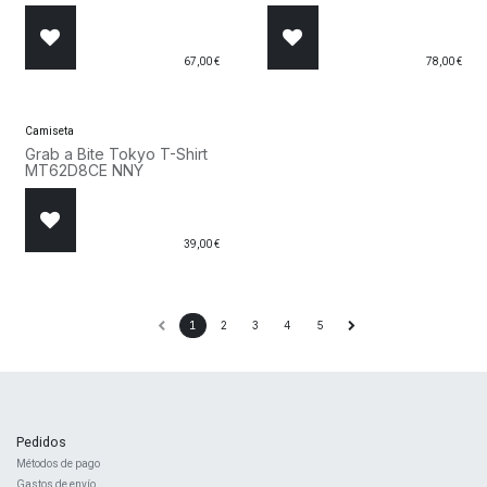
MT62B85K AGA
67,00
€
78,00
€
Camiseta
Grab a Bite Tokyo T-Shirt
MT62D8CE NNY
39,00
€
1
2
3
4
5
Pedidos
Métodos de pago
Gastos de envío