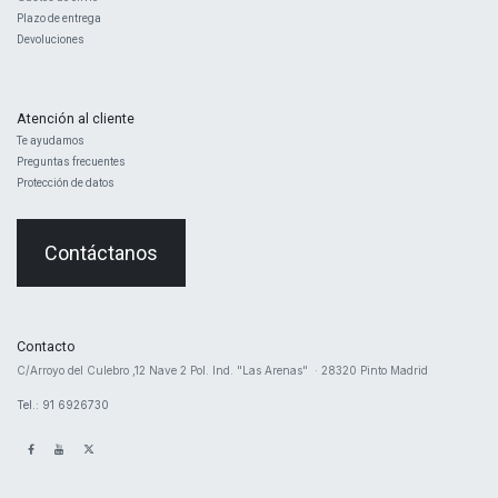
Plazo de entrega
Devoluciones
Atención al cliente
Te ayudamos
Preguntas frecuentes
Protección de datos
Contáctanos
Contacto
​C/Arroyo del Culebro ,12 Nave 2 ​Pol. Ind. "Las Arenas" · 28320 Pinto Madrid
Tel.: 91 6926730