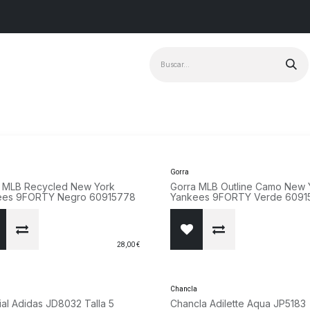
Marcas
+ Vendido
Gorra
 MLB Recycled New York
Gorra MLB Outline Camo New 
ees 9FORTY Negro 60915778
Yankees 9FORTY Verde 6091
28,00
€
vo!
Chancla
al Adidas JD8032 Talla 5
Chancla Adilette Aqua JP5183