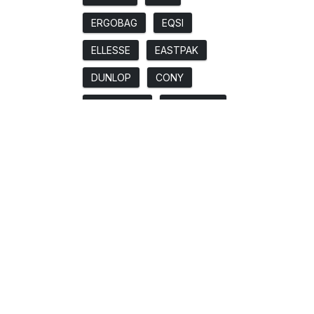
ERGOBAG
EQSI
ELLESSE
EASTPAK
DUNLOP
CONY
CONVERSE
COLUMBIA
COAS
CHAMPION
CARTAGO
CALOX
BORN
ASICS
ARMANI JEANS
ARENA
ANDINAS
ADIDAS
4F
Rango de precio
Atención al cliente
Pedido