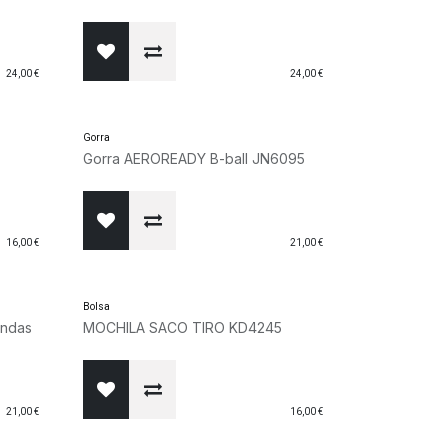
24,00
€
24,00
€
Gorra
Gorra AEROREADY B-ball JN6095
16,00
€
21,00
€
Bolsa
andas
MOCHILA SACO TIRO KD4245
21,00
€
16,00
€