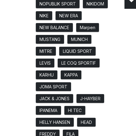
NOPUBLIK SPORT
NIKIDOM
NIKE
NEW ERA
NEW BALANCE
Marpen
MUSTANG
MUNICH
MITRE
LIQUID SPORT
LEVIS
LE COQ SPORTIF
KARHU
KAPPA
JOMA SPORT
JACK & JONES
J-HAYBER
IPANEMA
HI TEC
HELLY HANSEN
HEAD
FREDDY
FILA