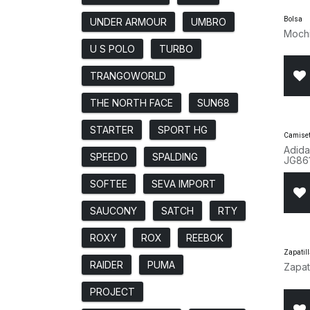
Bolsa
UNDER ARMOUR
UMBRO
Mochi
U S POLO
TURBO
TRANGOWORLD
THE NORTH FACE
SUN68
STARTER
SPORT HG
Camise
Adida
SPEEDO
SPALDING
JG86
SOFTEE
SEVA IMPORT
SAUCONY
SATCH
RTY
ROXY
ROX
REEBOK
Zapatil
RAIDER
PUMA
Zapat
PROJECT