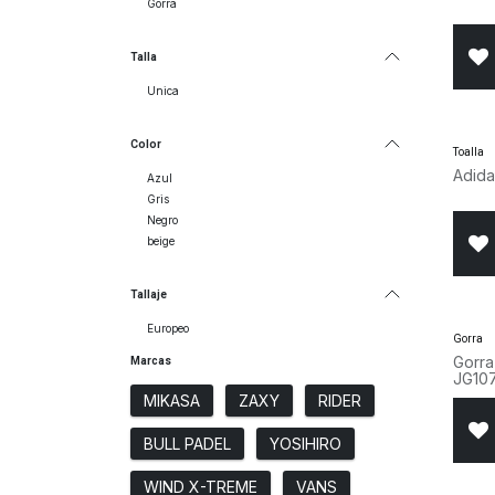
Gorra
Talla
Unica
Color
Toalla
Adida
Azul
Gris
Negro
beige
Tallaje
Europeo
Gorra
Gorra
Marcas
JG10
MIKASA
ZAXY
RIDER
BULL PADEL
YOSIHIRO
WIND X-TREME
VANS