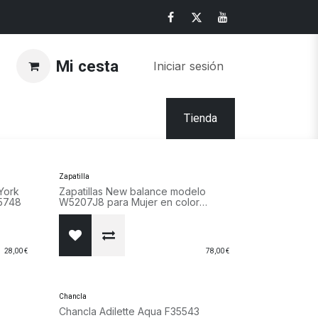
Mi cesta
Iniciar sesión
Tienda
Zapatilla
York
Zapatillas New balance modelo
5748
W5207J8 para Mujer en color
beige. W5207J8
28,00
€
78,00
€
Chancla
Chancla Adilette Aqua F35543