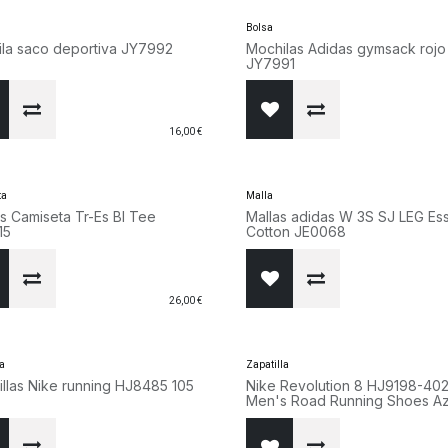
Bolsa
la saco deportiva JY7992
Mochilas Adidas gymsack rojo
JY7991
16,00
€
ta
Malla
s Camiseta Tr-Es Bl Tee
Mallas adidas W 3S SJ LEG Ess
15
Cotton JE0068
26,00
€
la
Zapatilla
illas Nike running HJ8485 105
Nike Revolution 8 HJ9198-40
Men's Road Running Shoes Az
Marino y Blanco