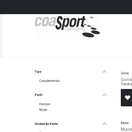
Ir al contenido
Home
Hombre
Mujer
Junior
Tipo
Gorra
Gorra
Complementos
Yank
Perfil
Hombre
Mujer
¡Nue
Balón
Unidad de Venta
Mundi