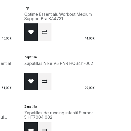
Top
Optime Essentials Workout Medium
Support Bra KA4731
16,00
€
44,00
€
Zapatilla
ential
Zapatillas Nike V5 RNR HQ6411-002
31,00
€
79,00
€
Zapatilla
2
Zapatillas de running infantil Starner
ul
5 HF7004 002