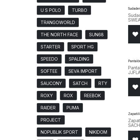
Sudade
U S POLO
TURBO
Suda
SWEA
TRANGOWORLD
THE NORTH FACE
SUN68
STARTER
SPORT HG
SPEEDO
SPALDING
Pantaló
Pant
SOFTEE
SEVA IMPORT
JJFL
NEGR
SAUCONY
SATCH
RTY
ROXY
ROX
REEBOK
RAIDER
PUMA
Zapatil
PROJECT
Zapat
SACH
NOPUBLIK SPORT
NIKIDOM