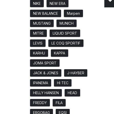
NIKE
NEW ERA
NEW BALANCE
Marpen
MUSTANG
MUNICH
MITRE
LIQUID SPORT
LEVIS
LE COQ SPORTIF
KARHU
KAPPA
JOMA SPORT
JACK & JONES
J-HAYBER
IPANEMA
HI TEC
HELLY HANSEN
HEAD
FREDDY
FILA
ERGOBAG
EQSI