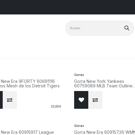
Marcas
+ Vendido
Gorras
 New Era 9FORTY 60691116
Gorra New York Yankees
ess Mesh de los Detroit Tigers
60759089 MLB Team Outline
9FORTY Negro
23,00
€
Gorras
 New Era 60915917 League
Gorra New Era 60915726 WM