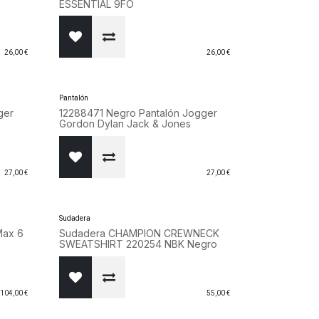
ESSENTIAL 9FO
26,00
€
26,00
€
Pantalón
ger
12288471 Negro Pantalón Jogger
Gordon Dylan Jack & Jones
27,00
€
27,00
€
Sudadera
Max 6
Sudadera CHAMPION CREWNECK
SWEATSHIRT 220254 NBK Negro
104,00
€
55,00
€