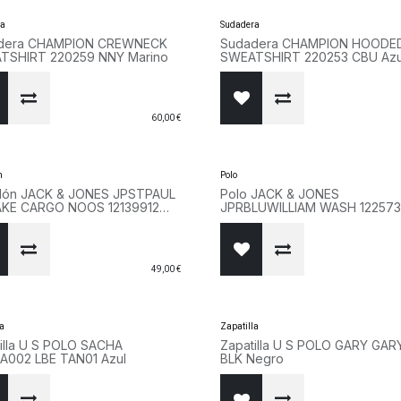
ra
Sudadera
dera CHAMPION CREWNECK
Sudadera CHAMPION HOODE
TSHIRT 220259 NNY Marino
SWEATSHIRT 220253 CBU Azu
60,00
€
n
Polo
alón JACK & JONES JPSTPAUL
Polo JACK & JONES
AKE CARGO NOOS 12139912
JPRBLUWILLIAM WASH 122573
O Negro
AZUL Azul
49,00
€
la
Zapatilla
illa U S POLO SACHA
Zapatilla U S POLO GARY GAR
A002 LBE TAN01 Azul
BLK Negro