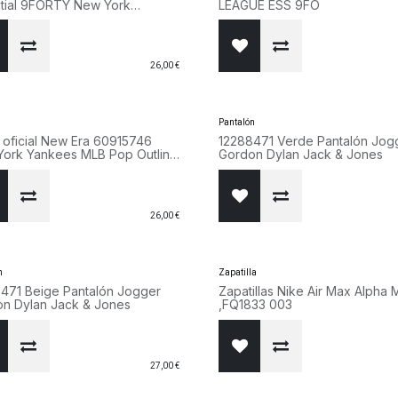
tial 9FORTY New York
LEAGUE ESS 9FO
ees Cap Grey
26,00
€
Pantalón
 oficial New Era 60915746
12288471 Verde Pantalón Jog
ork Yankees MLB Pop Outline
Gordon Dylan Jack & Jones
k 9FORTY
26,00
€
n
Zapatilla
471 Beige Pantalón Jogger
Zapatillas Nike Air Max Alpha 
n Dylan Jack & Jones
,FQ1833 003
27,00
€