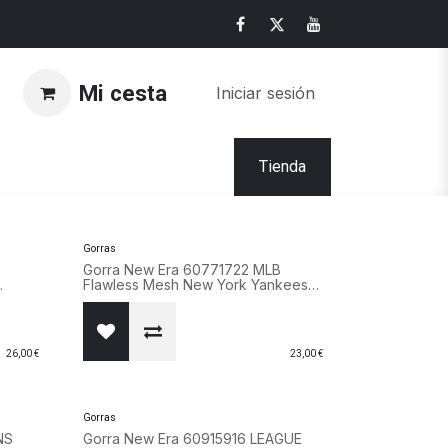
Mi cesta
Iniciar sesión
Tienda
Gorras
Gorra New Era 60771722 MLB
Flawless Mesh New York Yankees
9FORTY gris
26,00
€
23,00
€
Gorras
NS
Gorra New Era 60915916 LEAGUE