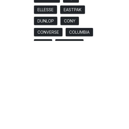
ELLESSE
EASTPAK
DUNLOP
CONY
CONVERSE
COLUMBIA
COAS
CHAMPION
CARTAGO
CALOX
BORN
ASICS
ARMANI JEANS
ARENA
ANDINAS
ADIDAS
4F
Rango de precio
Atención al cliente
Pedido