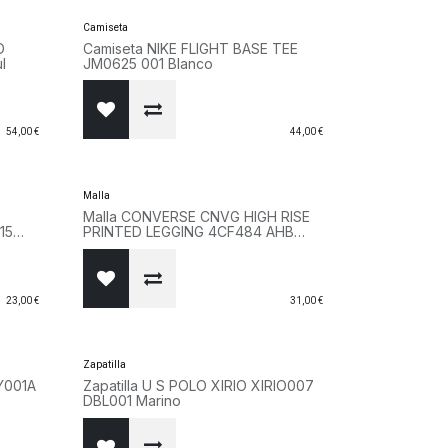
Camiseta
D
Camiseta NIKE FLIGHT BASE TEE
l
JM0625 001 Blanco
54,00
€
44,00
€
Malla
Malla CONVERSE CNVG HIGH RISE
15
PRINTED LEGGING 4CF484 AHB
Fucsia
23,00
€
31,00
€
Zapatilla
Y001A
Zapatilla U S POLO XIRIO XIRIO007
DBL001 Marino