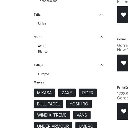
Essen
Tapones oídos
Yank
Talla
Unica
Color
Gorras
Gorra
Azul
New Y
Blanco
Blac
Tallaje
Europeo
Marcas
Pantaló
MIKASA
ZAXY
RIDER
12288
Gordo
BULL PADEL
YOSIHIRO
WIND X-TREME
VANS
UNDER ARMOUR
UMBRO