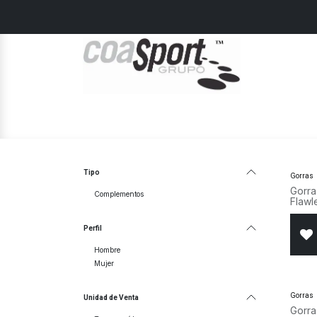
Ir al contenido
Home
Hombre
Mujer
Junior
Tipo
Gorras
Gorra
Complementos
Flawl
Perfil
Hombre
Mujer
Gorras
Unidad de Venta
Gorra