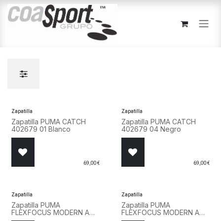
Ir al contenido
Zapatilla
Zapatilla
Zapatilla PUMA CATCH
Zapatilla PUMA CATCH
402679 01 Blanco
402679 04 Negro
69,00
€
69,00
€
Zapatilla
Zapatilla
Zapatilla PUMA
Zapatilla PUMA
FLEXFOCUS MODERN AC
FLEXFOCUS MODERN AC
INF 311523 27 Rosa
INF 311523 26 Gris