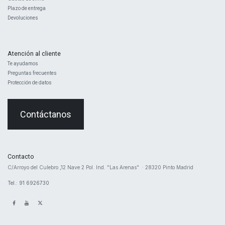
Plazo de entrega
Devoluciones
Atención al cliente
Te ayudamos
Preguntas frecuentes
Protección de datos
Contáctanos
Contacto
​C/Arroyo del Culebro ,12 Nave 2 ​Pol. Ind. "Las Arenas" · 28320 Pinto Madrid
Tel.: 91 6926730