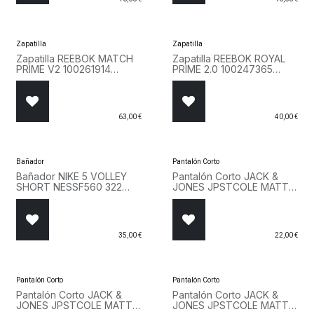
Zapatilla
Zapatilla
Zapatilla REEBOK MATCH
Zapatilla REEBOK ROYAL
PRIME V2 100261914
PRIME 2.0 100247365
Blanco
Blanco
63,00
€
40,00
€
Bañador
Pantalón Corto
Bañador NIKE 5 VOLLEY
Pantalón Corto JACK &
SHORT NESSF560 322
JONES JPSTCOLE MATTY
Verde
CARGO SHORT MID
12292263 Beige Beige
35,00
€
22,00
€
Pantalón Corto
Pantalón Corto
Pantalón Corto JACK &
Pantalón Corto JACK &
JONES JPSTCOLE MATTY
JONES JPSTCOLE MATTY