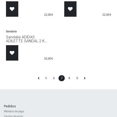
CARGO SHORT MID
CARGO SHORT MID
12292263 Marron Marron
12292263 Verde Verde
22,00
€
22,00
€
Sandalia
Sandalia ADIDAS
ADILETTE SANDAL 2 K
KJ8679 Verde
32,00
€
5
6
7
8
9
Pedidos
Métodos de pago
Gastos de envío