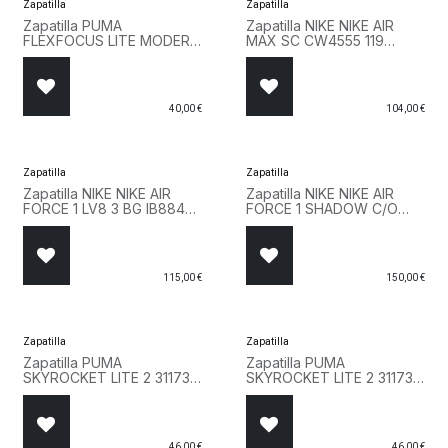
Zapatilla
Zapatilla
Zapatilla PUMA
Zapatilla NIKE NIKE AIR
FLEXFOCUS LITE MODERN
MAX SC CW4555 119
JR 401517 27 Rosa
Marron
40,00
€
104,00
€
Zapatilla
Zapatilla
Zapatilla NIKE NIKE AIR
Zapatilla NIKE NIKE AIR
FORCE 1 LV8 3 BG IB8845
FORCE 1 SHADOW C/O
001 Negro
CI0919 100 Blanco
115,00
€
150,00
€
Zapatilla
Zapatilla
Zapatilla PUMA
Zapatilla PUMA
SKYROCKET LITE 2 311730
SKYROCKET LITE 2 311730
36 Blanco
30 Lila
46,00
€
46,00
€