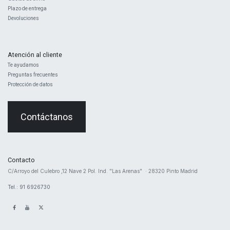
Plazo de entrega
Devoluciones
Atención al cliente
Te ayudamos
Preguntas frecuentes
Protección de datos
Contáctanos
Contacto
​C/Arroyo del Culebro ,12 Nave 2 ​Pol. Ind. "Las Arenas" · 28320 Pinto Madrid
Tel.: 91 6926730