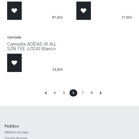
87,00
€
27,00
€
Camiseta
Camiseta ADIDAS W ALL
SZN TEE JJ1243 Blanco
33,00
€
4
5
6
7
8
Pedidos
Métodos de pago
Gastos de envío