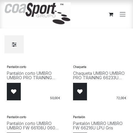
Ir al contenido
Pantalón corto
Chaqueta
Pantalón corto UMBRO
Chaqueta UMBRO UMBRO
UMBRO PRO TRAINING
PRO TRAINING 66233U
66232U LL7 Azul
LL7 Azul
50,00
€
72,00
€
Pantalón corto
Pantalón
Pantalón corto UMBRO
Pantalón UMBRO UMBRO
UMBRO FW 66108U 060
FW 66216U LPU Gris
Negro