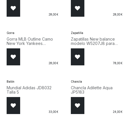
28,00
€
28,00
€
Gorra
Zapatilla
Gorra MLB Outline Camo
Zapatillas New balance
New York Yankees
modelo W5207J8 para
9FORTY Verde 60915748
Mujer en color beige.
W5207J8
28,00
€
78,00
€
¡Nuevo!
Balón
Chancla
Mundial Adidas JD8032
Chancla Adilette Aqua
Talla 5
JP5183
33,00
€
24,00
€