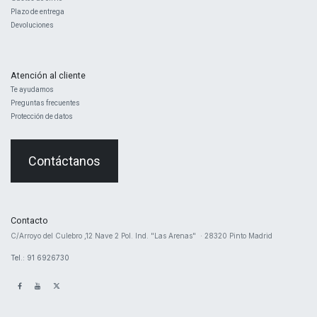
Plazo de entrega
Devoluciones
Atención al cliente
Te ayudamos
Preguntas frecuentes
Protección de datos
Contáctanos
Contacto
​C/Arroyo del Culebro ,12 Nave 2 ​Pol. Ind. "Las Arenas" · 28320 Pinto Madrid
Tel.: 91 6926730