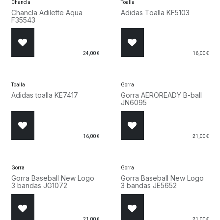
Chancla
Toalla
Chancla Adilette Aqua
Adidas Toalla KF5103
F35543
24,00
€
16,00
€
Toalla
Gorra
Adidas toalla KE7417
Gorra AEROREADY B-ball
JN6095
16,00
€
21,00
€
Gorra
Gorra
Gorra Baseball New Logo
Gorra Baseball New Logo
3 bandas JG1072
3 bandas JE5652
21,00
€
21,00
€