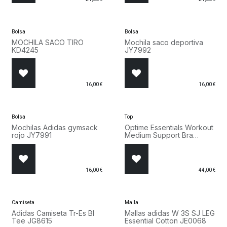
Bolsa
Bolsa
MOCHILA SACO TIRO
Mochila saco deportiva
KD4245
JY7992
16,00
€
16,00
€
Bolsa
Top
Mochilas Adidas gymsack
Optime Essentials Workout
rojo JY7991
Medium Support Bra
KA4731
16,00
€
44,00
€
Camiseta
Malla
Adidas Camiseta Tr-Es Bl
Mallas adidas W 3S SJ LEG
Tee JG8615
Essential Cotton JE0068