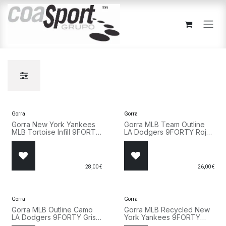
Ir al contenido
Gorra
Gorra
Gorra New York Yankees
Gorra MLB Team Outline
MLB Tortoise Infill 9FORTY
LA Dodgers 9FORTY Rojo
Mujer Verde 60915987
60915823
28,00
€
26,00
€
Gorra
Gorra
Gorra MLB Outline Camo
Gorra MLB Recycled New
LA Dodgers 9FORTY Gris
York Yankees 9FORTY
60915750
Negro 60915778