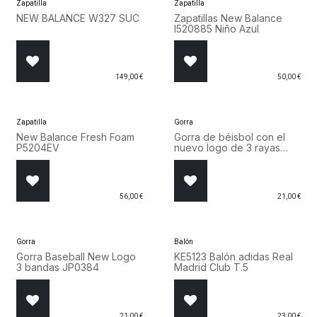
Zapatilla
Zapatilla
NEW BALANCE W327 SUC
Zapatillas New Balance
I520885 Niño Azul
149,00
€
50,00
€
Zapatilla
Gorra
New Balance Fresh Foam
Gorra de béisbol con el
P5204EV
nuevo logo de 3 rayas
KS7188
56,00
€
21,00
€
Gorra
Balón
Gorra Baseball New Logo
KE5123 Balón adidas Real
3 bandas JP0384
Madrid Club T.5
21,00
€
23,00
€