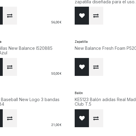
zapatilla diseñada para el uso
diario, ya sea en la escuela o 
juego.
56,00
€
la
Zapatilla
illas New Balance I520885
New Balance Fre
Azul
50,00
€
Balón
 Baseball New Logo 3 bandas
KE5123 Balón adidas Real Mad
84
Club T.5
21,00
€