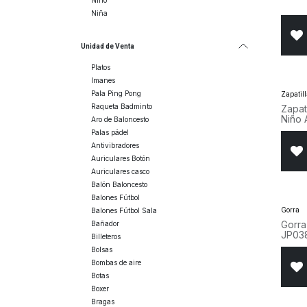
Niño
Niña
Unidad de Venta
Platos
Imanes
Pala Ping Pong
Zapatil
Raqueta Badminto
Zapat
Niño 
Aro de Baloncesto
Palas pádel
Antivibradores
Auriculares Botón
Auriculares casco
Balón Baloncesto
Balones Fútbol
Balones Fútbol Sala
Gorra
Gorra
Bañador
JP03
Billeteros
Bolsas
Bombas de aire
Botas
Boxer
Bragas