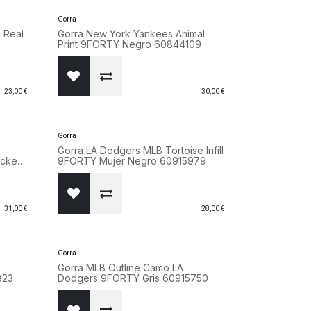
Gorra
 Real
Gorra New York Yankees Animal
Print 9FORTY Negro 60844109
23,00
€
30,00
€
Gorra
Gorra LA Dodgers MLB Tortoise Infill
cker
9FORTY Mujer Negro 60915979
31,00
€
28,00
€
Gorra
Gorra MLB Outline Camo LA
823
Dodgers 9FORTY Gris 60915750