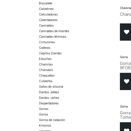
Brazalete
Chancl
Calcetines
Chanc
Calculadoras
Calentadores
Camisetas
Camisetas de tirantes
Camisetas térmicas
Cinturones
Coderas
Cepillos Dientes
Gorra
Estuches
Gorra
Chanclas
9FOR
Chándals
Chaquetas
Cubiertos
Gafas de silicona
Dardos: aletas
Dardos: cañas
Despertadores
Gorra
Gorras
Gorr
Gorros
Torto
Gorros de natación
6091
Kimonos