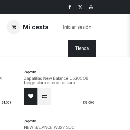
Mi cesta
Iniciar sesión
Tienda
Zapatilla
01
Zapatillas New Balance U530COB
beige claro marrón oscuro
34,00
€
138,00
€
Zapatilla
a
NEW BALANCE W327 SUC