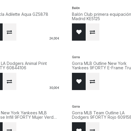
a
Balón
la Adilette Aqua GZ5878
Balón Club primera equipación
Madrid KE5125
24,00
€
Gorra
 LA Dodgers Animal Print
Gorra MLB Outline New York
TY 60844106
Yankees 9FORTY E-Frame Tru
Beige 60915785
30,00
€
Gorra
a New York Yankees MLB
Gorra MLB Team Outline LA
ise Infill 9FORTY Mujer Verde
Dodgers 9FORTY Rojo 60915
5987