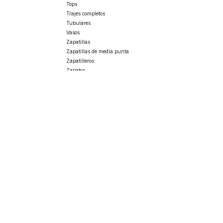
Tops
Trajes completos
Tubulares
Vasos
Zapatillas
Zapatillas de media punta
Zapatilleros
Zapatos
Chándal
Reloj
Gorra
Chaqueta
Pantalon
Tanga
Cinta
Gorro de natación
Gorro
Auricular casco
Polo
Pinza de nariz
Chubasquero
Toallas
Funda mochila
Atención al cliente
Pedido
Tapacuello