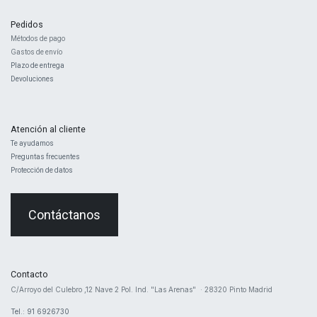
Pedidos
Métodos de pago
Gastos de envío
Plazo de entrega
Devoluciones
Atención al cliente
Te ayudamos
Preguntas frecuentes
Protección de datos
Contáctanos
Contacto
​C/Arroyo del Culebro ,12 Nave 2 ​Pol. Ind. "Las Arenas" · 28320 Pinto Madrid
Tel.: 91 6926730