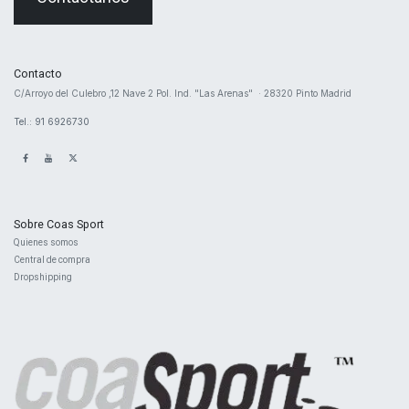
Contacto
​C/Arroyo del Culebro ,12 Nave 2 ​Pol. Ind. "Las Arenas" · 28320 Pinto Madrid
Tel.: 91 6926730
Sobre Coas Sport
Quienes ​somos
Central d
e compra
Dropshipping