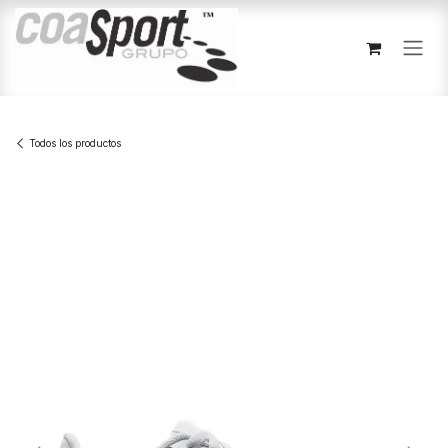
Ir al contenido
Todos los productos