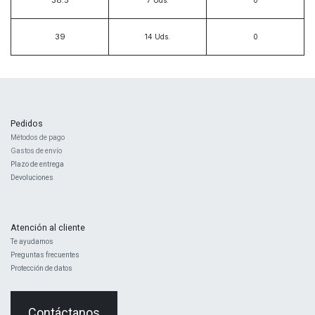
38.5
7
Uds.
39
14
Uds.
Pedidos
Métodos de pago
Gastos de envío
Plazo de entrega
Devoluciones
Atención al cliente
Te ayudamos
Preguntas frecuentes
Protección de datos
Contáctanos