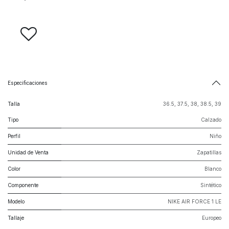
Especificaciones
Talla
36.5
,
37.5
,
38
,
38.5
,
39
Tipo
Calzado
Perfil
Niño
Unidad de Venta
Zapatillas
Color
Blanco
Componente
Sintético
Modelo
NIKE AIR FORCE 1 LE
Tallaje
Europeo