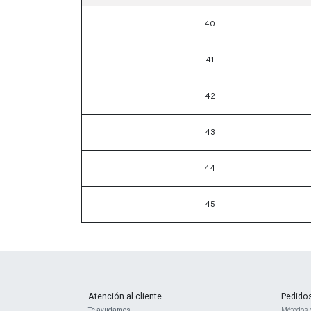
40
41
42
43
44
45
Atención al cliente
Pedido
Te ayudamos
Métodos 