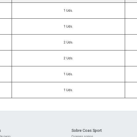
1
Uds.
1
Uds.
2
Uds.
2
Uds.
1
Uds.
1
Uds.
s
Sobre Coas Sport
de pago
Quienes ​somos