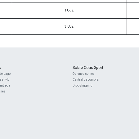
1
Uds.
3
Uds.
s
Sobre Coas Sport
de pago
Quienes ​somos
e envío
Central d
e compra
entrega
Dropshipping
ones