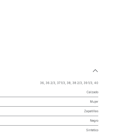
36
,
36.2/3
,
37.1/3
,
38
,
38.2/3
,
39.1/3
,
40
Calzado
Mujer
Zapatillas
Negro
Sintetico