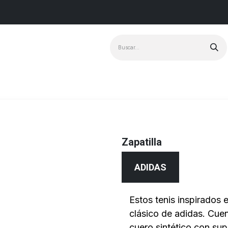
Marcas
+ Vendido
Zapatilla
ADIDAS
Estos tenis inspirados e
clásico de adidas. Cue
cuero sintético con sup