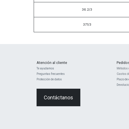
36.2/3
37.1/3
Atención al cliente
Pedido
Te ayudamos
Métodos 
Preguntas frecuentes
Gastos d
Protección de datos
Plazo de 
Devoluci
Contáctanos