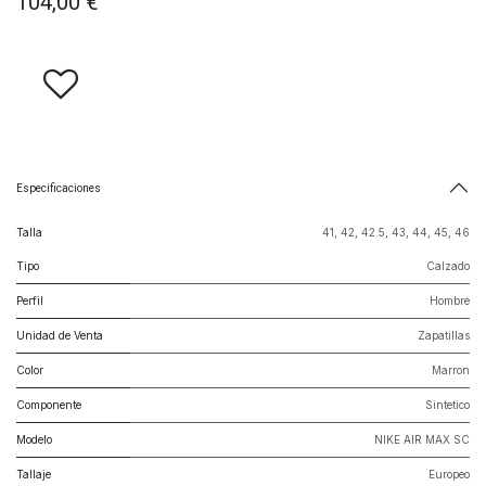
104,00
€
Especificaciones
Talla
41
,
42
,
42.5
,
43
,
44
,
45
,
46
Tipo
Calzado
Perfil
Hombre
Unidad de Venta
Zapatillas
Color
Marron
Componente
Sintetico
Modelo
NIKE AIR MAX SC
Tallaje
Europeo