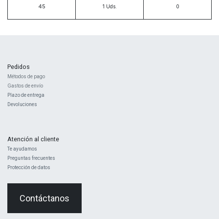
45
1
Uds.
Pedidos
Métodos de pago
Gastos de envío
Plazo de entrega
Devoluciones
Atención al cliente
Te ayudamos
Preguntas frecuentes
Protección de datos
Contáctanos