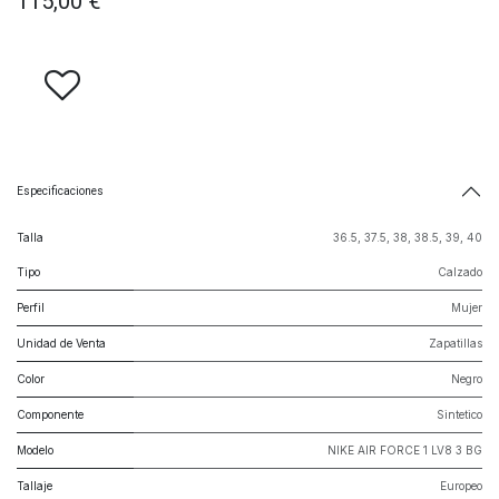
115,00
€
Especificaciones
Talla
36.5
,
37.5
,
38
,
38.5
,
39
,
40
Tipo
Calzado
Perfil
Mujer
Unidad de Venta
Zapatillas
Color
Negro
Componente
Sintetico
Modelo
NIKE AIR FORCE 1 LV8 3 BG
Tallaje
Europeo