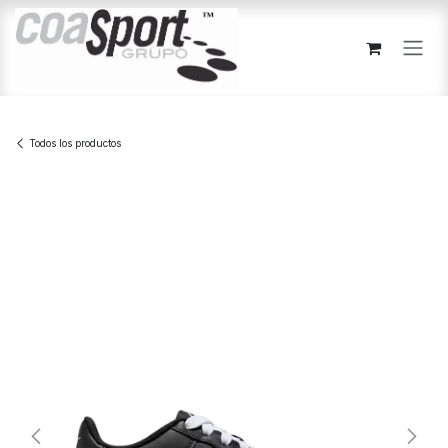
Ir al contenido
Todos los productos