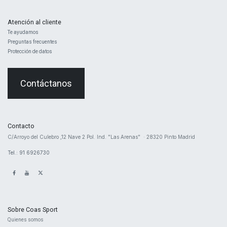
Atención al cliente
Te ayudamos
Preguntas frecuentes
Protección de datos
Contáctanos
Contacto
​C/Arroyo del Culebro ,12 Nave 2 ​Pol. Ind. "Las Arenas" · 28320 Pinto Madrid
Tel.: 91 6926730
Sobre Coas Sport
Quienes ​somos