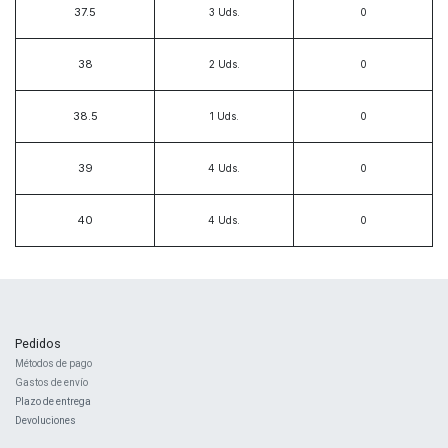
37.5
3
Uds.
38
2
Uds.
38.5
1
Uds.
39
4
Uds.
40
4
Uds.
Pedidos
Métodos de pago
Gastos de envío
Plazo de entrega
Devoluciones