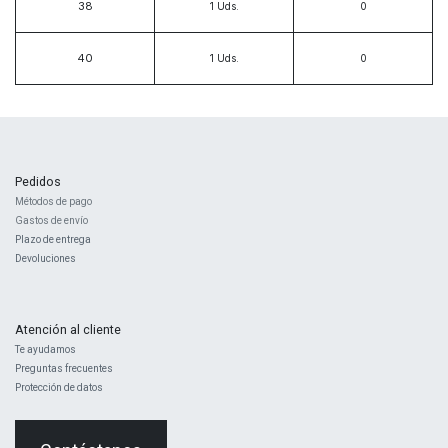
38
1
Uds.
40
1
Uds.
Pedidos
Métodos de pago
Gastos de envío
Plazo de entrega
Devoluciones
Atención al cliente
Te ayudamos
Preguntas frecuentes
Protección de datos