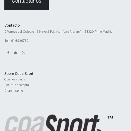
Contáctanos
Contacto
​C/Arroyo del Culebro ,12 Nave 2 ​Pol. Ind. "Las Arenas" · 28320 Pinto Madrid
Tel.: 91 6926730
Sobre Coas Sport
Quienes ​somos
Central d
e compra
Dropshipping