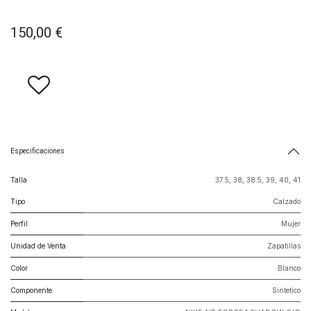
150,00
€
Especificaciones
Talla
37.5
,
38
,
38.5
,
39
,
40
,
41
Tipo
Calzado
Perfil
Mujer
Unidad de Venta
Zapatillas
Color
Blanco
Componente
Sintetico