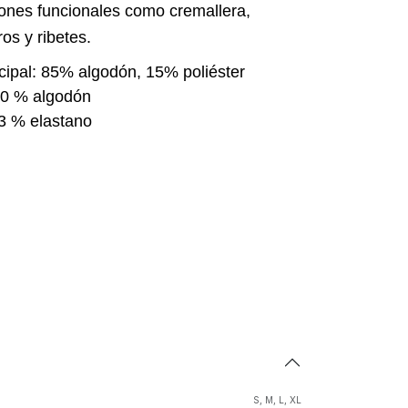
iones funcionales como cremallera,
ros y ribetes.
ncipal: 85% algodón, 15% poliéster
00 % algodón
3 % elastano
S
,
M
,
L
,
XL