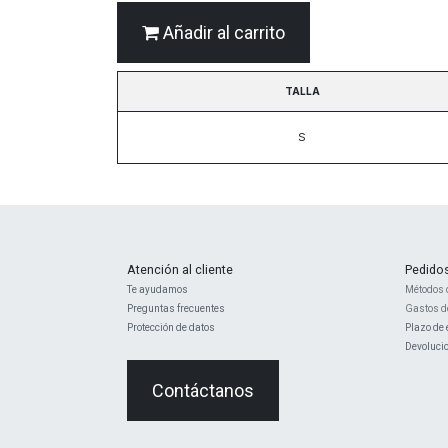
Añadir al carrito
TALLA
S
Atención al cliente
Pedido
Te ayudamos
Métodos 
Preguntas frecuentes
Gastos d
Protección de datos
Plazo de 
Devoluci
Contáctanos