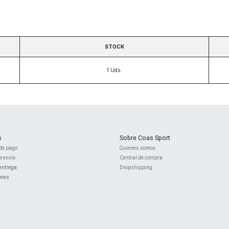
STOCK
1
Uds.
s
Sobre Coas Sport
de pago
Quienes ​somos
e envío
Central d
e compra
entrega
Dropshipping
ones