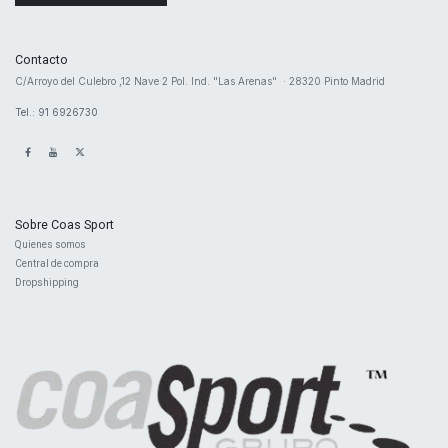
Contacto
​C/Arroyo del Culebro ,12 Nave 2 ​Pol. Ind. "Las Arenas" · 28320 Pinto Madrid
Tel.: 91 6926730
Sobre Coas Sport
Quienes ​somos
Central d
e compra
Dropshipping