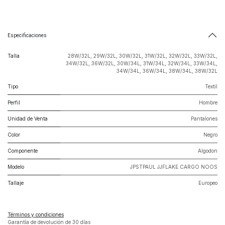
Especificaciones
Talla
28W/32L
,
29W/32L
,
30W/32L
,
31W/32L
,
32W/32L
,
33W/32L
,
34W/32L
,
36W/32L
,
30W/34L
,
31W/34L
,
32W/34L
,
33W/34L
,
34W/34L
,
36W/34L
,
38W/34L
,
38W/32L
Tipo
Textil
Perfil
Hombre
Unidad de Venta
Pantalones
Color
Negro
Componente
Algodon
Modelo
JPSTPAUL JJFLAKE CARGO NOOS
Tallaje
Europeo
Términos y condiciones
Garantía de devolución de 30 días