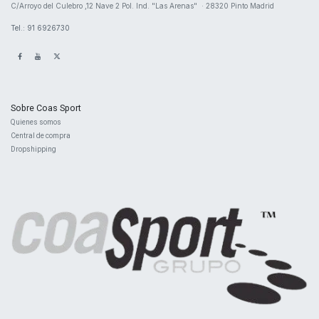
​C/Arroyo del Culebro ,12 Nave 2 ​Pol. Ind. "Las Arenas" · 28320 Pinto Madrid
Tel.: 91 6926730
Sobre Coas Sport
Quienes ​somos
Central d
e compra
Dropshipping