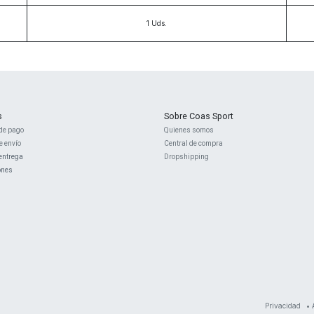
1
Uds.
s
Sobre Coas Sport
de pago
Quienes ​somos
e envío
Central d
e compra
entrega
Dropshipping
ones
Privacidad
•