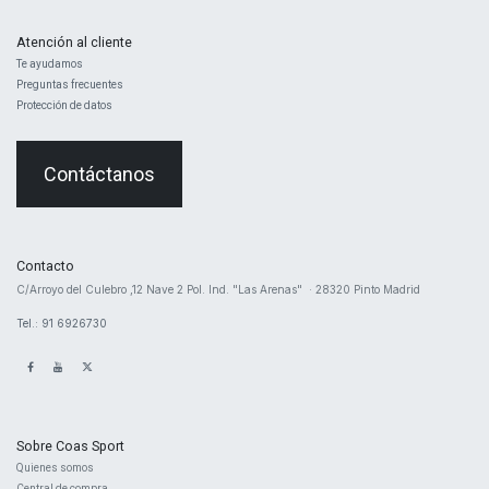
Atención al cliente
Te ayudamos
Preguntas frecuentes
Protección de datos
Contáctanos
Contacto
​C/Arroyo del Culebro ,12 Nave 2 ​Pol. Ind. "Las Arenas" · 28320 Pinto Madrid
Tel.: 91 6926730
Sobre Coas Sport
Quienes ​somos
Central d
e compra