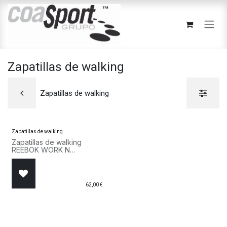
Ir al contenido
Zapatillas de walking
Zapatillas de walking
Zapatillas de walking
Zapatillas de walking
REEBOK WORK N
CUSHION 3.0 BS9525
Blanco
62,00
€