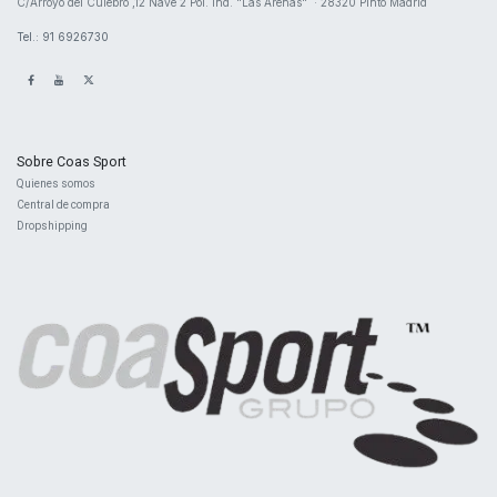
​C/Arroyo del Culebro ,12 Nave 2 ​Pol. Ind. "Las Arenas" · 28320 Pinto Madrid
Tel.: 91 6926730
Sobre Coas Sport
Quienes ​somos
Central d
e compra
Dropshipping