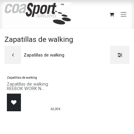
Ir al contenido
Zapatillas de walking
Zapatillas de walking
Zapatillas de walking
Zapatillas de walking
REEBOK WORK N
CUSHION 3.0 BS9525
Blanco
62,00
€