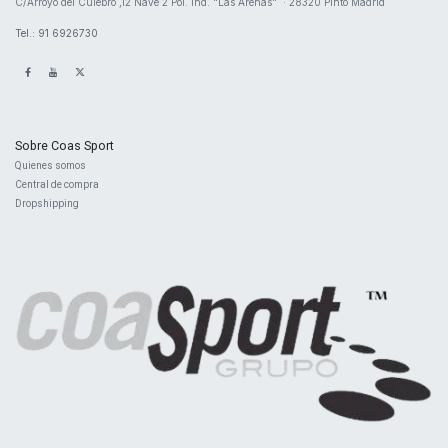
​C/Arroyo del Culebro ,12 Nave 2 ​Pol. Ind. "Las Arenas" · 28320 Pinto Madrid
Tel.: 91 6926730
Sobre Coas Sport
Quienes ​somos
Central d
e compra
Dropshipping