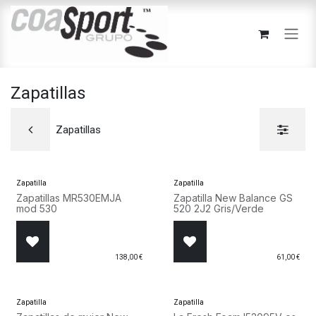
Ir al contenido
Zapatillas
Zapatillas
Zapatilla
Zapatilla
Zapatillas MR530EMJA
Zapatilla New Balance GS
mod 530
520 2J2 Gris/Verde
138,00
€
61,00
€
Zapatilla
Zapatilla