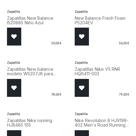
Zapatilla
Zapatilla
Zapatillas New Balance
New Balance Fresh Foam
I520885 Niño Azul
P5204EV
50,00
€
56,00
€
Zapatilla
Zapatilla
Zapatillas New balance
Zapatillas Nike V5 RNR
modelo W5207J8 para
HQ6411-002
Mujer en color beige.
W5207J8
78,00
€
79,00
€
Zapatilla
Zapatilla
Zapatillas Nike running
Nike Revolution 8 HJ9198-
HJ8485 105
402 Men's Road Running
Shoes Azul Marino y
Blanco