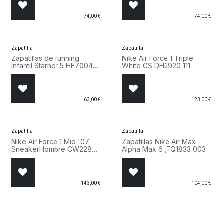
74,00
€
74,00
€
Zapatilla
Zapatilla
Zapatillas de running
Nike Air Force 1 Triple
infantil Starner 5 HF7004
White GS DH2920 111
002
63,00
€
123,00
€
Zapatilla
Zapatilla
Nike Air Force 1 Mid '07
Zapatillas Nike Air Max
SneakerHombre CW2289
Alpha Max 6 ,FQ1833 003
001
143,00
€
104,00
€