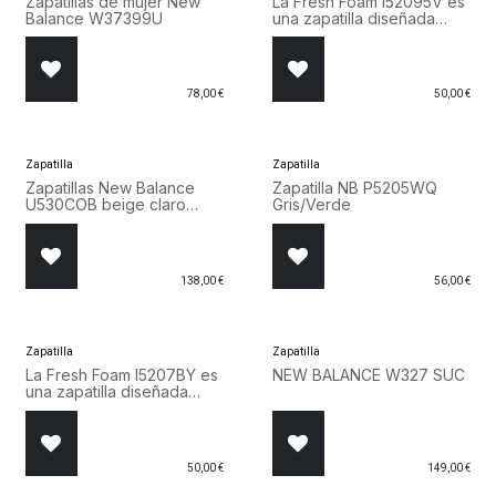
Zapatillas de mujer New
La Fresh Foam I52095V es
Balance W37399U
una zapatilla diseñada
para el uso diario, ya sea
en la escuela o en el
juego.
78,00
€
50,00
€
Zapatilla
Zapatilla
Zapatillas New Balance
Zapatilla NB P5205WQ
U530COB beige claro
Gris/Verde
marrón oscuro
138,00
€
56,00
€
Zapatilla
Zapatilla
La Fresh Foam I5207BY es
NEW BALANCE W327 SUC
una zapatilla diseñada
para el uso diario, ya sea
en la escuela o en el
juego.
50,00
€
149,00
€