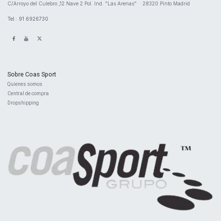
​C/Arroyo del Culebro ,12 Nave 2 ​Pol. Ind. "Las Arenas" · 28320 Pinto Madrid
Tel.: 91 6926730
Sobre Coas Sport
Quienes ​somos
Central d
e compra
Dropshipping