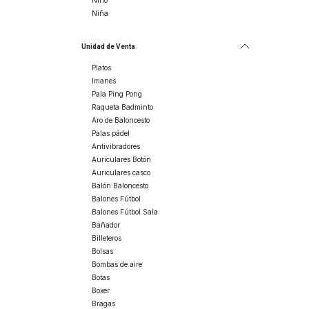
Niño
Niña
Unidad de Venta
Platos
Imanes
Pala Ping Pong
Raqueta Badminto
Aro de Baloncesto
Palas pádel
Antivibradores
Auriculares Botón
Auriculares casco
Balón Baloncesto
Balones Fútbol
Balones Fútbol Sala
Bañador
Billeteros
Bolsas
Bombas de aire
Botas
Boxer
Bragas