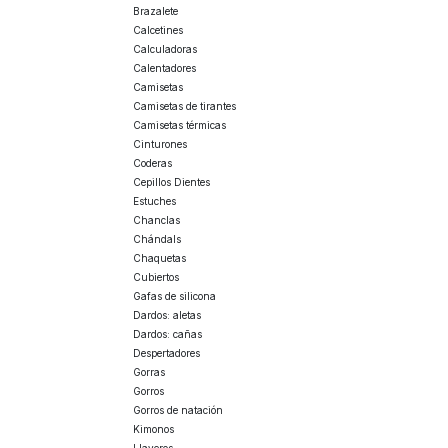
Brazalete
Calcetines
Calculadoras
Calentadores
Camisetas
Camisetas de tirantes
Camisetas térmicas
Cinturones
Coderas
Cepillos Dientes
Estuches
Chanclas
Chándals
Chaquetas
Cubiertos
Gafas de silicona
Dardos: aletas
Dardos: cañas
Despertadores
Gorras
Gorros
Gorros de natación
Kimonos