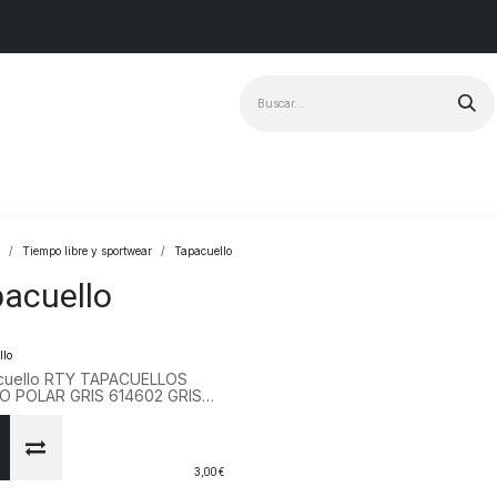
Marcas
+ Vendido
Tiempo libre y sportwear
Tapacuello
acuello
llo
cuello RTY TAPACUELLOS
O POLAR GRIS 614602 GRIS
3,00
€