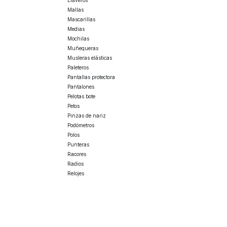
Llaveros
Mallas
Mascarillas
Medias
Mochilas
Muñequeras
Musleras elásticas
Paleteros
Pantallas protectora
Pantalones
Pelotas bote
Petos
Pinzas de nariz
Podómetros
Polos
Punteras
Racores
Radios
Relojes
Rodilleras
Sandalias
Sets
Sudaderas
Tapones oídos