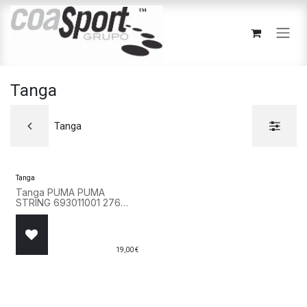
Ir al contenido
Tanga
Tanga
Tanga
Tanga PUMA PUMA
STRING 693011001 276
Rosa
19,00
€