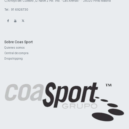
​C/Arroyo del Culebro ,12 Nave 2 ​Pol. Ind. "Las Arenas" · 28320 Pinto Madrid
Tel.: 91 6926730
Sobre Coas Sport
Quienes ​somos
Central d
e compra
Dropshipping