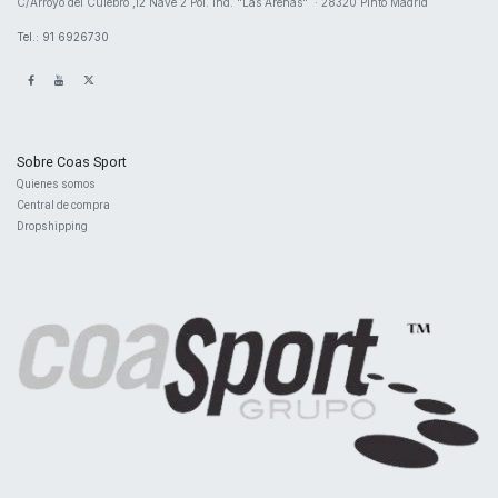
​C/Arroyo del Culebro ,12 Nave 2 ​Pol. Ind. "Las Arenas" · 28320 Pinto Madrid
Tel.: 91 6926730
Sobre Coas Sport
Quienes ​somos
Central d
e compra
Dropshipping