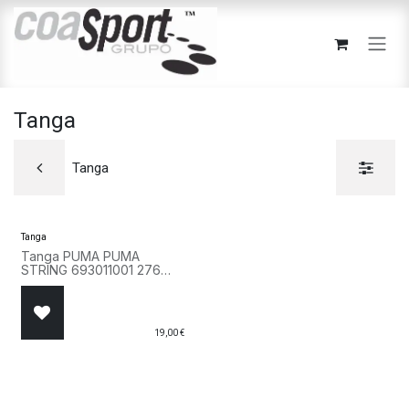
Ir al contenido
Tanga
Tanga
Tanga
Tanga PUMA PUMA
STRING 693011001 276
Rosa
19,00
€