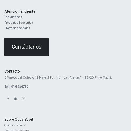
Atención al cliente
Te ayudamos
Preguntas frecuentes
Protección de datos
Contáctanos
Contacto
​C/Arroyo del Culebro ,12 Nave 2 ​Pol. Ind. "Las Arenas" · 28320 Pinto Madrid
Tel.: 91 6926730
Sobre Coas Sport
Quienes ​somos
Central d
e compra