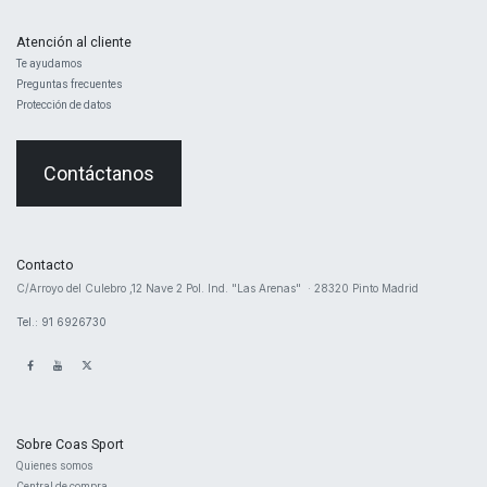
Atención al cliente
Te ayudamos
Preguntas frecuentes
Protección de datos
Contáctanos
Contacto
​C/Arroyo del Culebro ,12 Nave 2 ​Pol. Ind. "Las Arenas" · 28320 Pinto Madrid
Tel.: 91 6926730
Sobre Coas Sport
Quienes ​somos
Central d
e compra