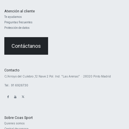
Atención al cliente
Te ayudamos
Preguntas frecuentes
Protección de datos
Contáctanos
Contacto
​C/Arroyo del Culebro ,12 Nave 2 ​Pol. Ind. "Las Arenas" · 28320 Pinto Madrid
Tel.: 91 6926730
Sobre Coas Sport
Quienes ​somos
Central d
e compra