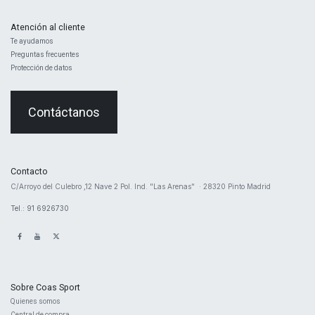
Atención al cliente
Te ayudamos
Preguntas frecuentes
Protección de datos
Contáctanos
Contacto
​C/Arroyo del Culebro ,12 Nave 2 ​Pol. Ind. "Las Arenas" · 28320 Pinto Madrid
Tel.: 91 6926730
Sobre Coas Sport
Quienes ​somos
Central d
e compra