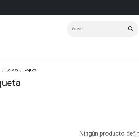
Marcas
+ Vendido
Squash
Raqueta
queta
Ningún producto defi