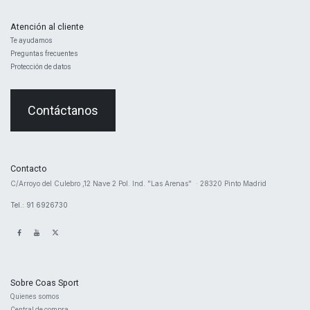
Atención al cliente
Te ayudamos
Preguntas frecuentes
Protección de datos
Contáctanos
Contacto
​C/Arroyo del Culebro ,12 Nave 2 ​Pol. Ind. "Las Arenas" · 28320 Pinto Madrid
Tel.: 91 6926730
Sobre Coas Sport
Quienes ​somos
Central d
e compra