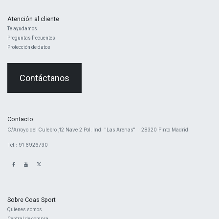
Atención al cliente
Te ayudamos
Preguntas frecuentes
Protección de datos
Contáctanos
Contacto
​C/Arroyo del Culebro ,12 Nave 2 ​Pol. Ind. "Las Arenas" · 28320 Pinto Madrid
Tel.: 91 6926730
Sobre Coas Sport
Quienes ​somos
Central d
e compra