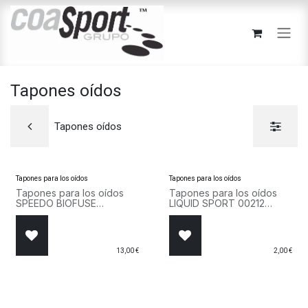
Ir al contenido
Tapones oídos
Tapones oídos
Tapones para los oídos
Tapones para los oídos
Tapones para los oídos
Tapones para los oídos
SPEEDO BIOFUSE
LIQUID SPORT 00212
EARPLUGS 8-00237414491
LAXFLIX 212 Tapones
Azul
Blanco
13,00
€
2,00
€