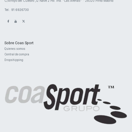
​C/Arroyo del Culebro ,12 Nave 2 ​Pol. Ind. "Las Arenas" · 28320 Pinto Madrid
Tel.: 91 6926730
Sobre Coas Sport
Quienes ​somos
Central d
e compra
Dropshipping