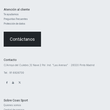
Atención al cliente
Te ayudamos
Preguntas frecuentes
Protección de datos
Contáctanos
Contacto
​C/Arroyo del Culebro ,12 Nave 2 ​Pol. Ind. "Las Arenas" · 28320 Pinto Madrid
Tel.: 91 6926730
Sobre Coas Sport
Quienes ​somos
Central d
e compra