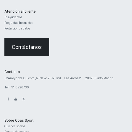
Atención al cliente
Te ayudamos
Preguntas frecuentes
Protección de datos
Contáctanos
Contacto
​C/Arroyo del Culebro ,12 Nave 2 ​Pol. Ind. "Las Arenas" · 28320 Pinto Madrid
Tel.: 91 6926730
Sobre Coas Sport
Quienes ​somos
Central d
e compra