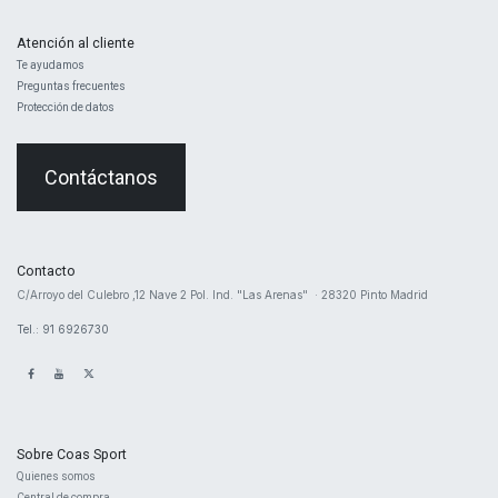
Atención al cliente
Te ayudamos
Preguntas frecuentes
Protección de datos
Contáctanos
Contacto
​C/Arroyo del Culebro ,12 Nave 2 ​Pol. Ind. "Las Arenas" · 28320 Pinto Madrid
Tel.: 91 6926730
Sobre Coas Sport
Quienes ​somos
Central d
e compra