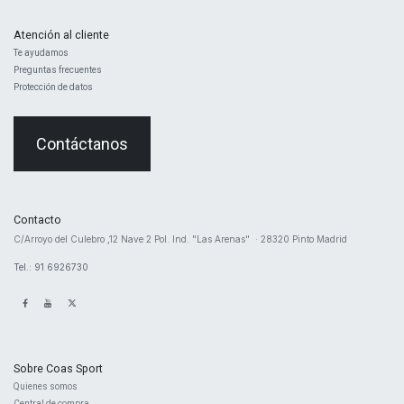
Atención al cliente
Te ayudamos
Preguntas frecuentes
Protección de datos
Contáctanos
Contacto
​C/Arroyo del Culebro ,12 Nave 2 ​Pol. Ind. "Las Arenas" · 28320 Pinto Madrid
Tel.: 91 6926730
Sobre Coas Sport
Quienes ​somos
Central d
e compra