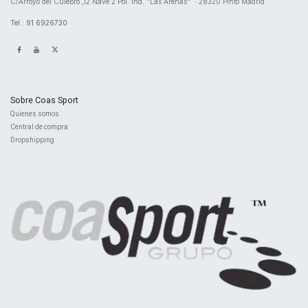
​C/Arroyo del Culebro ,12 Nave 2 ​Pol. Ind. "Las Arenas" · 28320 Pinto Madrid
Tel.: 91 6926730
Sobre Coas Sport
Quienes ​somos
Central d
e compra
Dropshipping