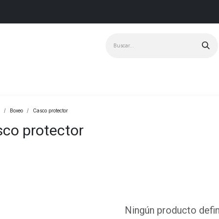
Marcas
+ Vendido
Boxeo
Casco protector
co protector
Ningún producto defi