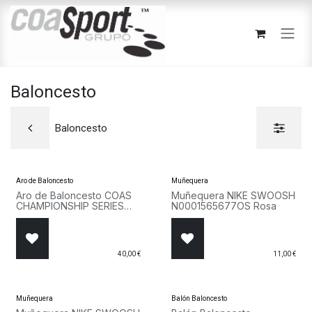
Ir al contenido
Baloncesto
Baloncesto
Aro de Baloncesto
Muñequera
Aro de Baloncesto COAS
Muñequera NIKE SWOOSH
CHAMPIONSHIP SERIES
N0001565677OS Rosa
45CMx1,3CM 7800 Rojo
40,00
€
11,00
€
Muñequera
Balón Baloncesto