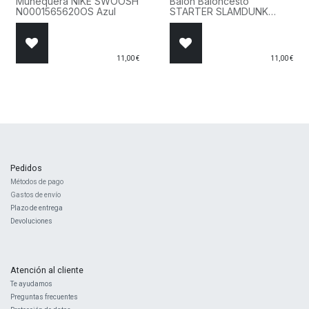
Muñequera NIKE SWOOSH
Balón Baloncesto
N0001565620OS Azul
STARTER SLAMDUNK
97035.A66 Naranja
11,00
€
11,00
€
Pedidos
Métodos de pago
Gastos de envío
Plazo de entrega
Devoluciones
Atención al cliente
Te ayudamos
Preguntas frecuentes