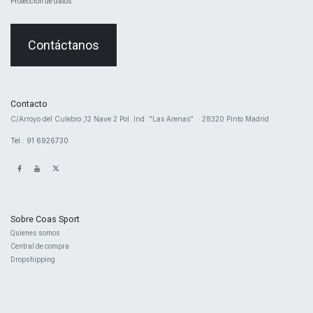
Protección de datos
Contáctanos
Contacto
​C/Arroyo del Culebro ,12 Nave 2 ​Pol. Ind. "Las Arenas" · 28320 Pinto Madrid
Tel.: 91 6926730
Sobre Coas Sport
Quienes ​somos
Central d
e compra
Dropshipping