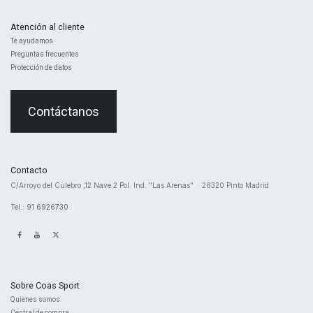
Atención al cliente
Te ayudamos
Preguntas frecuentes
Protección de datos
Contáctanos
Contacto
​C/Arroyo del Culebro ,12 Nave 2 ​Pol. Ind. "Las Arenas" · 28320 Pinto Madrid
Tel.: 91 6926730
Sobre Coas Sport
Quienes ​somos
Central d
e compra