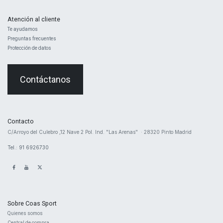
Atención al cliente
Te ayudamos
Preguntas frecuentes
Protección de datos
Contáctanos
Contacto
​C/Arroyo del Culebro ,12 Nave 2 ​Pol. Ind. "Las Arenas" · 28320 Pinto Madrid
Tel.: 91 6926730
Sobre Coas Sport
Quienes ​somos
Central d
e compra