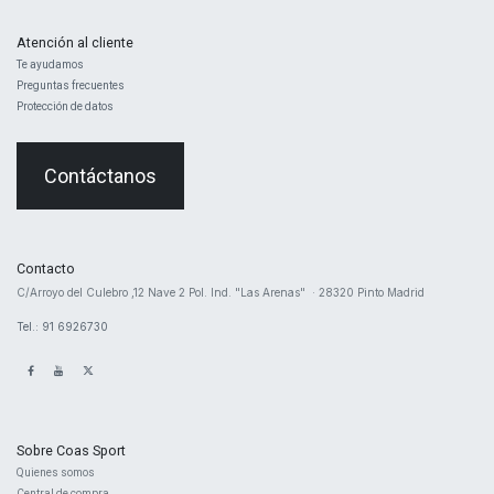
Atención al cliente
Te ayudamos
Preguntas frecuentes
Protección de datos
Contáctanos
Contacto
​C/Arroyo del Culebro ,12 Nave 2 ​Pol. Ind. "Las Arenas" · 28320 Pinto Madrid
Tel.: 91 6926730
Sobre Coas Sport
Quienes ​somos
Central d
e compra