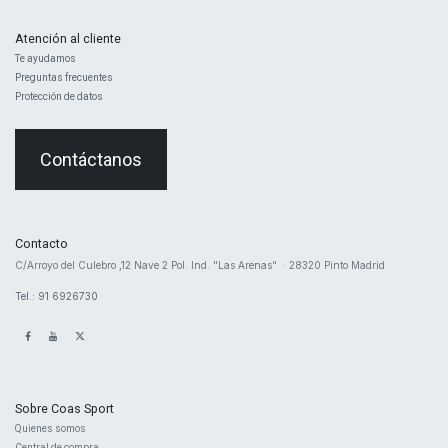
Atención al cliente
Te ayudamos
Preguntas frecuentes
Protección de datos
Contáctanos
Contacto
​C/Arroyo del Culebro ,12 Nave 2 ​Pol. Ind. "Las Arenas" · 28320 Pinto Madrid
Tel.: 91 6926730
Sobre Coas Sport
Quienes ​somos
Central d
e compra